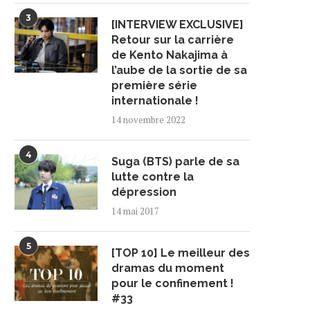
3
[INTERVIEW EXCLUSIVE]
Retour sur la carrière
de Kento Nakajima à
l’aube de la sortie de sa
première série
internationale !
14 novembre 2022
4
Suga (BTS) parle de sa
lutte contre la
dépression
14 mai 2017
5
[TOP 10] Le meilleur des
dramas du moment
pour le confinement !
#33