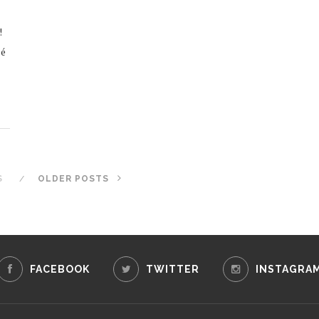
!
lé
S
OLDER POSTS
FACEBOOK
TWITTER
INSTAGRA