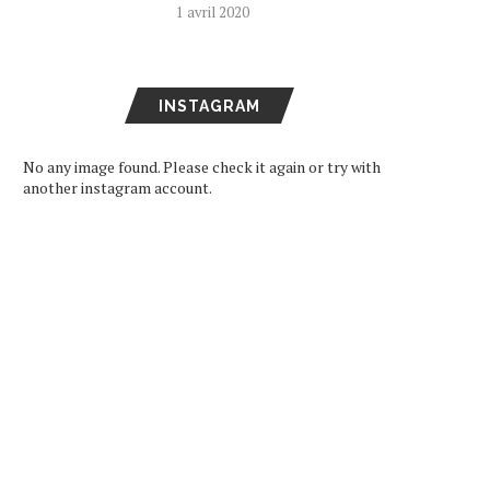
1 avril 2020
INSTAGRAM
No any image found. Please check it again or try with
another instagram account.