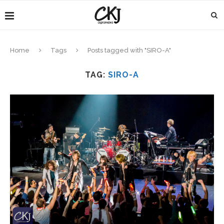
Home
Tags
Posts tagged with "SIRO-A"
TAG:
SIRO-A