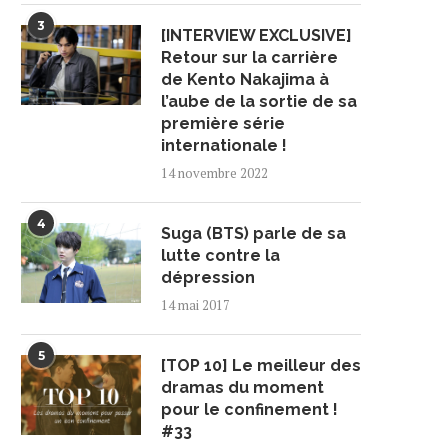
3
[INTERVIEW EXCLUSIVE]
Retour sur la carrière
de Kento Nakajima à
l’aube de la sortie de sa
première série
internationale !
14 novembre 2022
4
Suga (BTS) parle de sa
lutte contre la
dépression
14 mai 2017
5
[TOP 10] Le meilleur des
dramas du moment
pour le confinement !
#33