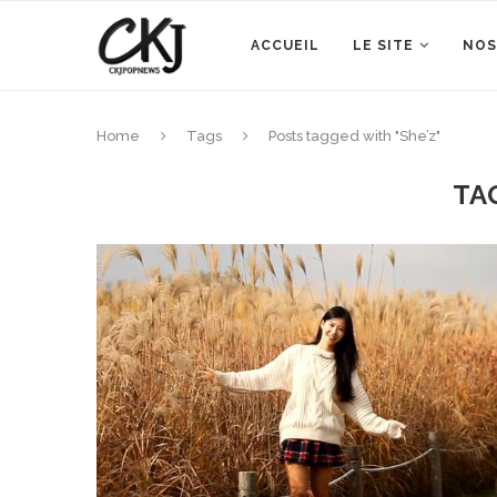
ACCUEIL
LE SITE
NOS
Home
Tags
Posts tagged with "She’z"
TA