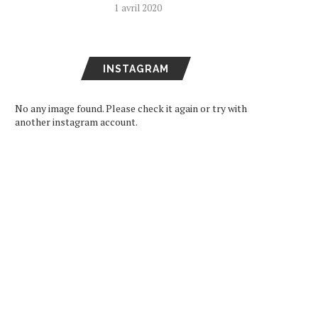
1 avril 2020
INSTAGRAM
No any image found. Please check it again or try with
another instagram account.