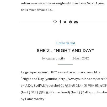
retour avec un nouveau single intitulée ‘Love Sick’. Après
nous avoir dévoilé la…
Corée du Sud
SHE’Z : “NIGHT AND DAY”
by
cameroncity
24 juin 2012
Le groupe coréen SHE’Z revient avec un nouveau titre
“Night and Day. [youtube]http://www.youtube.com/watch
v=-AK4gZy6FA8[/youtube] 01. 낮과밤 02. 너에 취해 03. 낮
(Inst.) 04. 내맘대로 (Remastered) (Inst.) @allkpop Poste
by Cameroncity