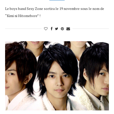
Le boys band Sexy Zone sortira le 19 novembre sous le nom de
“Kimi ni Hitomebore” !