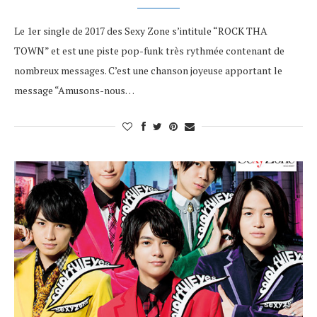
Le 1er single de 2017 des Sexy Zone s’intitule “ROCK THA
TOWN” et est une piste pop-funk très rythmée contenant de
nombreux messages. C’est une chanson joyeuse apportant le
message “Amusons-nous…