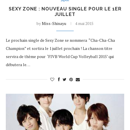
Japon
SEXY ZONE : NOUVEAU SINGLE POUR LE 1ER
JUILLET
by
Miss-Shinayu
4 mai 2015
Le prochain single de Sexy Zone se nommera “Cha-Cha-Cha
Champion” et sortira le 1 juillet prochain ! La chanson titre
servira de thème pour ‘FIVB World Cup Volleyball 2015’ qui
débutera le…