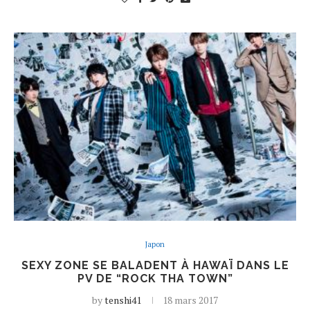
Japon
SEXY ZONE SE BALADENT À HAWAÏ DANS LE
PV DE “ROCK THA TOWN”
by
tenshi41
18 mars 2017