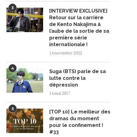
3
[INTERVIEW EXCLUSIVE]
Retour sur la carrière
de Kento Nakajima à
l’aube de la sortie de sa
première série
internationale !
14 novembre 2022
4
Suga (BTS) parle de sa
lutte contre la
dépression
14 mai 2017
5
[TOP 10] Le meilleur des
dramas du moment
pour le confinement !
#33