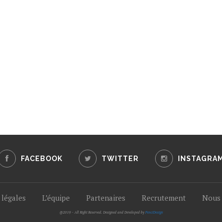
FACEBOOK
TWITTER
INSTAGRA
légales
L’équipe
Partenaires
Recrutement
Nous 
@2019 - All Right Reserved. Designed and Developed by
PenciDesign