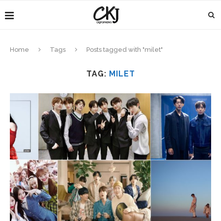
Home
Tags
Posts tagged with "milet"
TAG:
MILET