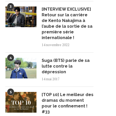
3
[INTERVIEW EXCLUSIVE]
Retour sur la carrière
de Kento Nakajima à
l’aube de la sortie de sa
première série
internationale !
14 novembre 2022
4
Suga (BTS) parle de sa
lutte contre la
dépression
14 mai 2017
5
[TOP 10] Le meilleur des
dramas du moment
pour le confinement !
#33