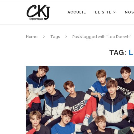
ACCUEIL
LE SITE
NOS
Home
Tags
Posts tagged with "Lee Daewhi"
TAG:
L