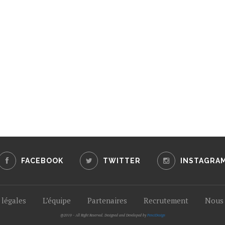
FACEBOOK
TWITTER
INSTAGRA
légales
L’équipe
Partenaires
Recrutement
Nous 
@2019 - All Right Reserved. Designed and Developed by
PenciDesign