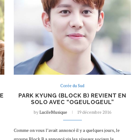
Corée du Sud
DE
PARK KYUNG (BLOCK B) REVIENT EN
SOLO AVEC “OGEULOGEUL”
by
LucileMusique
19 décembre 2016
Comme on vous l’avait annoncé il y a quelques jours, le
groupe Block B a annoncé via les réseaux sociaux le