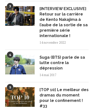
3
[INTERVIEW EXCLUSIVE]
Retour sur la carrière
de Kento Nakajima à
l’aube de la sortie de sa
première série
internationale !
14 novembre 2022
4
Suga (BTS) parle de sa
lutte contre la
dépression
14 mai 2017
5
[TOP 10] Le meilleur des
dramas du moment
pour le confinement !
#33