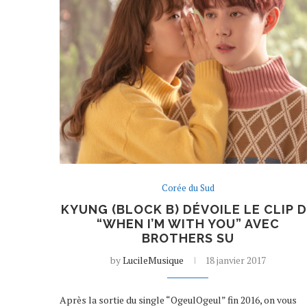
Corée du Sud
KYUNG (BLOCK B) DÉVOILE LE CLIP 
“WHEN I’M WITH YOU” AVEC
BROTHERS SU
by
LucileMusique
18 janvier 2017
Après la sortie du single “OgeulOgeul” fin 2016, on vous