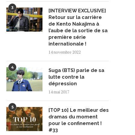
3
[INTERVIEW EXCLUSIVE]
Retour sur la carrière
de Kento Nakajima à
l’aube de la sortie de sa
première série
internationale !
14 novembre 2022
4
Suga (BTS) parle de sa
lutte contre la
dépression
14 mai 2017
5
[TOP 10] Le meilleur des
dramas du moment
pour le confinement !
#33