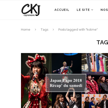
ACCUEIL
LE SITE
NOS
Home
Tags
Posts tagged with "kolme"
TA