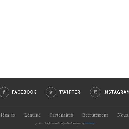
FACEBOOK
TWITTER
INSTAGRA
légales
L’équipe
Partenaires
Recrutement
Nous 
@2019 - All Right Reserved. Designed and Developed by
PenciDesign