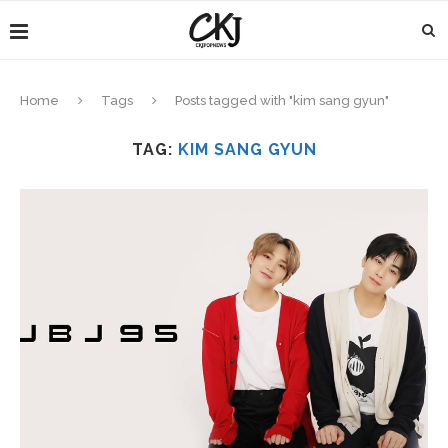
Home
Tags
Posts tagged with "kim sang gyun"
TAG:
KIM SANG GYUN