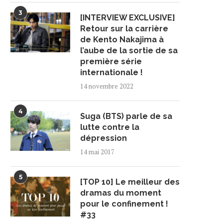
3
[INTERVIEW EXCLUSIVE]
Retour sur la carrière
de Kento Nakajima à
l’aube de la sortie de sa
première série
internationale !
14 novembre 2022
4
Suga (BTS) parle de sa
lutte contre la
dépression
14 mai 2017
5
[TOP 10] Le meilleur des
dramas du moment
pour le confinement !
#33