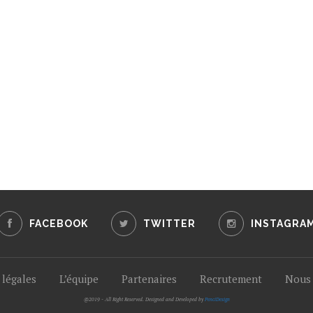
FACEBOOK
TWITTER
INSTAGRA
légales
L’équipe
Partenaires
Recrutement
Nous 
@2019 - All Right Reserved. Designed and Developed by
PenciDesign