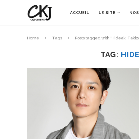
ACCUEIL
LE SITE
NOS
Home
Tags
Posts tagged with "Hideaki Taki
TAG:
HID