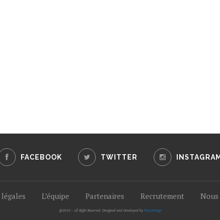
FACEBOOK
TWITTER
INSTAGRA
légales
L’équipe
Partenaires
Recrutement
Nous 
@2019 - All Right Reserved. Designed and Developed by
PenciDesign