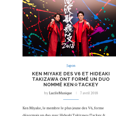
Japon
KEN MIYAKE DES V6 ET HIDEAKI
TAKIZAWA ONT FORMÉ UN DUO
NOMMÉ KEN☆TACKEY
by
LucileMusique
7 avril 2018
Ken Miyake, le membre le plus jeune des V6, forme
désormais un duo avec Hideaki Takizawa (Tackey &