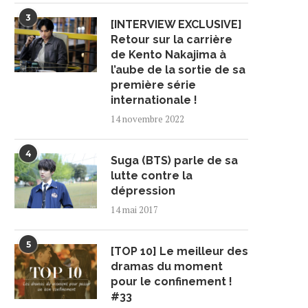
3
[INTERVIEW EXCLUSIVE]
Retour sur la carrière
de Kento Nakajima à
l’aube de la sortie de sa
première série
internationale !
14 novembre 2022
4
Suga (BTS) parle de sa
lutte contre la
dépression
14 mai 2017
5
[TOP 10] Le meilleur des
dramas du moment
pour le confinement !
#33