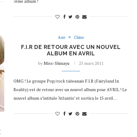
7ème album !
Asie
Chine
F.I.R DE RETOUR AVEC UN NOUVEL
ALBUM EN AVRIL
by
Miss-Shinayu
25 mars 2011
OMG ! Le groupe Pop/rock taïwanais F.I.R (Fairyland In
Reality) est de retour avec un nouvel album pour AVRIL ! Le
nouvel album s’intitule ‘Atlantis’ et sortira le 15 avril…
E