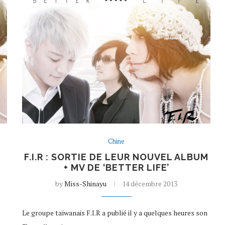
Chine
F.I.R : SORTIE DE LEUR NOUVEL ALBUM
+ MV DE ‘BETTER LIFE’
by
Miss-Shinayu
14 décembre 2013
Le groupe taïwanais F.I.R a publié il y a quelques heures son