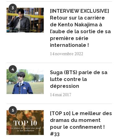
3
[INTERVIEW EXCLUSIVE]
Retour sur la carrière
de Kento Nakajima à
l’aube de la sortie de sa
première série
internationale !
14 novembre 2022
4
Suga (BTS) parle de sa
lutte contre la
dépression
14 mai 2017
5
[TOP 10] Le meilleur des
dramas du moment
pour le confinement !
#33