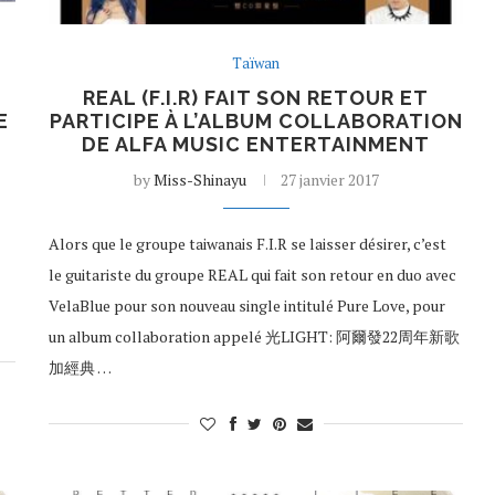
Taïwan
REAL (F.I.R) FAIT SON RETOUR ET
E
PARTICIPE À L’ALBUM COLLABORATION
DE ALFA MUSIC ENTERTAINMENT
by
Miss-Shinayu
27 janvier 2017
Alors que le groupe taiwanais F.I.R se laisser désirer, c’est
le guitariste du groupe REAL qui fait son retour en duo avec
VelaBlue pour son nouveau single intitulé Pure Love, pour
un album collaboration appelé 光LIGHT: 阿爾發22周年新歌
加經典 …