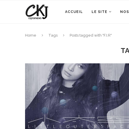
ACCUEIL
LE SITE
NOS
Home
Tags
Posts tagged with "F.I.R"
T