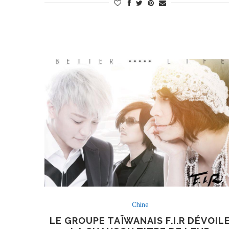
Chine
LE GROUPE TAÏWANAIS F.I.R DÉVOIL