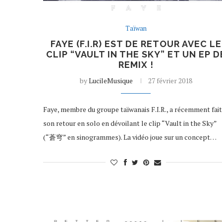
Taïwan
FAYE (F.I.R) EST DE RETOUR AVEC LE
CLIP “VAULT IN THE SKY” ET UN EP D
REMIX !
by
LucileMusique
27 février 2018
Faye, membre du groupe taïwanais F.I.R., a récemment fait
son retour en solo en dévoilant le clip “Vault in the Sky”
(“蒼穹” en sinogrammes). La vidéo joue sur un concept…