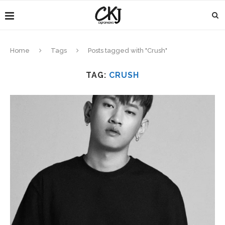
Home
Tags
Posts tagged with "Crush"
TAG:
CRUSH