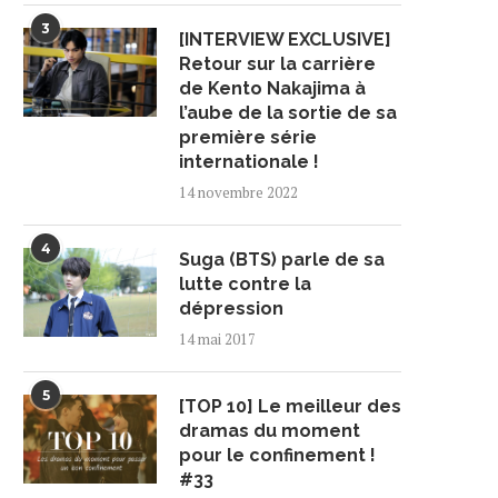
3
[INTERVIEW EXCLUSIVE]
Retour sur la carrière
de Kento Nakajima à
l’aube de la sortie de sa
première série
internationale !
14 novembre 2022
4
Suga (BTS) parle de sa
lutte contre la
dépression
14 mai 2017
5
[TOP 10] Le meilleur des
dramas du moment
pour le confinement !
#33