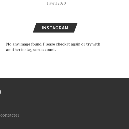
1 avril 2020
INSTAGRAM
No any image found. Please check it again or try with
another instagram account.
M
contacter