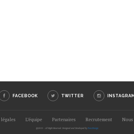
FACEBOOK
TWITTER
INSTAGRA
légales
L’équipe
Partenaires
Recrutement
Nous 
@2019 - All Right Reserved. Designed and Developed by
PenciDesign