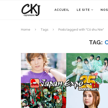
ACCUEIL
LE SITE
NOS
Home
Tags
Posts tagged with "Cö shu Nie"
TAG: