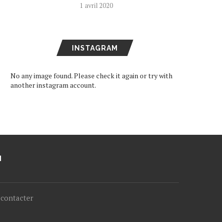
1 avril 2020
INSTAGRAM
No any image found. Please check it again or try with
another instagram account.
M
contacter