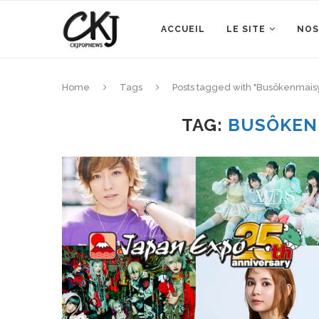
ACCUEIL
LE SITE
NOS
Home
Tags
Posts tagged with "Busôkenmaisy
TAG:
BUSÔKEN