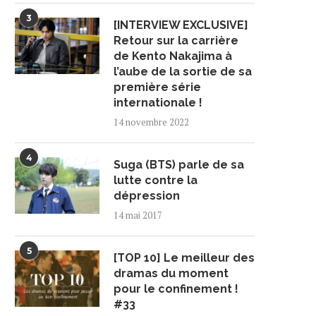
3
[INTERVIEW EXCLUSIVE]
Retour sur la carrière
de Kento Nakajima à
l’aube de la sortie de sa
première série
internationale !
14 novembre 2022
4
Suga (BTS) parle de sa
lutte contre la
dépression
14 mai 2017
5
[TOP 10] Le meilleur des
dramas du moment
pour le confinement !
#33