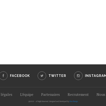
FACEBOOK
TWITTER
INSTAGRA
légales
L’équipe
Partenaires
Recrutement
Nous 
@2019 - All Right Reserved. Designed and Developed by
PenciDesign