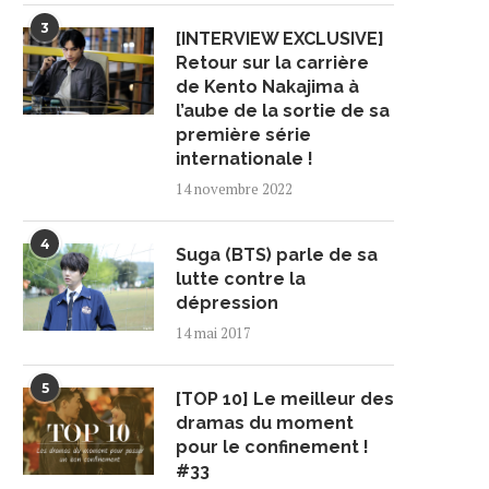
3
[INTERVIEW EXCLUSIVE]
Retour sur la carrière
de Kento Nakajima à
l’aube de la sortie de sa
première série
internationale !
14 novembre 2022
4
Suga (BTS) parle de sa
lutte contre la
dépression
14 mai 2017
5
[TOP 10] Le meilleur des
dramas du moment
pour le confinement !
#33