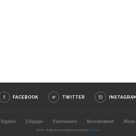
FACEBOOK
TWITTER
INSTAGRA
légales
L’équipe
Partenaires
Recrutement
Nous 
@2019 - All Right Reserved. Designed and Developed by
PenciDesign