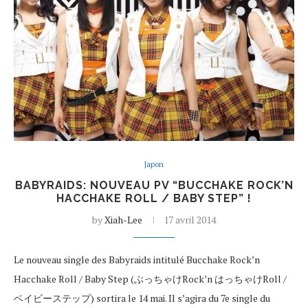
Japon
BABYRAIDS: NOUVEAU PV “BUCCHAKE ROCK’N
HACCHAKE ROLL / BABY STEP” !
by
Xiah-Lee
17 avril 2014
Le nouveau single des Babyraids intitulé Bucchake Rock’n
Hacchake Roll / Baby Step (ぶっちゃけRock’n はっちゃけRoll /
ベイビーステップ) sortira le 14 mai. Il s’agira du 7e single du