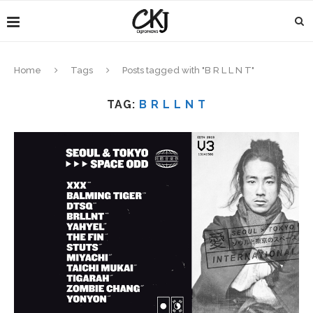
Home
Tags
Posts tagged with "B R L L N T"
TAG:
B R L L N T