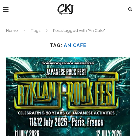
Home
Tags
Posts tagged with "An Cafe"
TAG:
AN CAFE