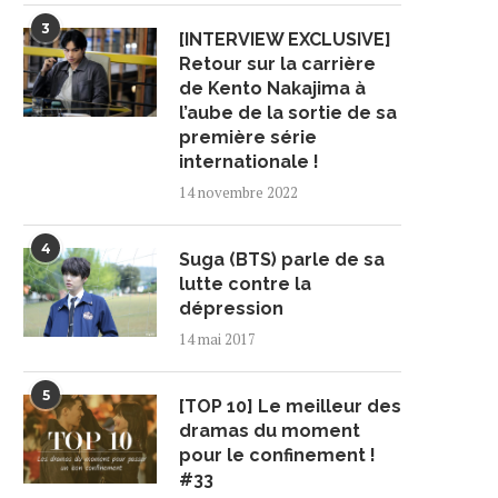
3
[INTERVIEW EXCLUSIVE]
Retour sur la carrière
de Kento Nakajima à
l’aube de la sortie de sa
première série
internationale !
14 novembre 2022
4
Suga (BTS) parle de sa
lutte contre la
dépression
14 mai 2017
5
[TOP 10] Le meilleur des
dramas du moment
pour le confinement !
#33