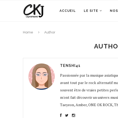
ACCUEIL
LE SITE
NOS
Home
Author
AUTH
TENSHI41
Passionnée par la musique asiatique
avant tout par le rock alternatif ma
souvent être de vraies petites perles
m'ont fait découvrir un univers mus
Taeyeon, Amber, ONE OK ROCK, The S