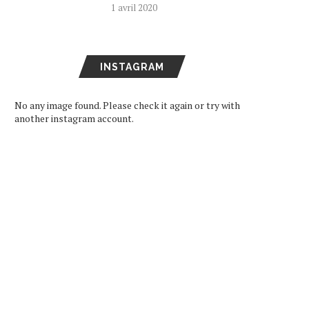
1 avril 2020
INSTAGRAM
No any image found. Please check it again or try with
another instagram account.