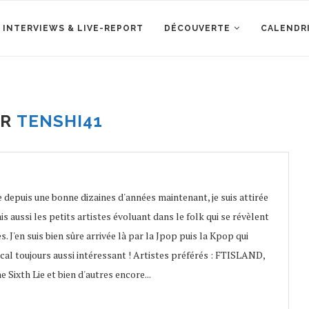
 INTERVIEWS & LIVE-REPORT
DÉCOUVERTE
CALENDR
OR
TENSHI41
 depuis une bonne dizaines d'années maintenant, je suis attirée
is aussi les petits artistes évoluant dans le folk qui se révèlent
. J'en suis bien sûre arrivée là par la Jpop puis la Kpop qui
ical toujours aussi intéressant ! Artistes préférés : FTISLAND,
ixth Lie et bien d'autres encore...