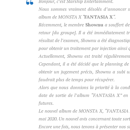
Bonjour, c’est Starship Entertainment.
Nous sommes vraiment désolés d’annoncer so
album de MONSTA X “
FANTASIA X
“.
Récemment, le membre
Shownu
a souffert d
retour [du groupe]. Il a été immédiatement t
résultat de l’examen, Shownu a été diagnostiqu
pour obtenir un traitement par injection ainsi
Actuellement, Shownu est traité régulièrement
Cependant, il a été décidé que le planning de r
obtenir un jugement précis, Shownu a subi un
faudrait plus de temps pour récupérer.
Alors que nous donnions la priorité à la condi
date de sortie de l’album “FANTASIA X” en t
futures.
Le nouvel album de MONSTA X, “FANTASIA X”, q
mai 2020. Un nouvel avis concernant toute sort
Encore une fois, nous tenons à présenter nos 