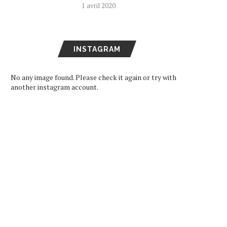
1 avril 2020
INSTAGRAM
No any image found. Please check it again or try with
another instagram account.