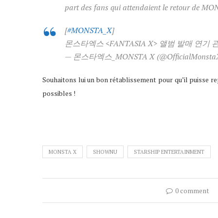
part des fans qui attendaient le retour de M
[
#MONSTA_X
]
몬스타엑스 <FANTASIA X> 앨범 발매 연기
— 몬스타엑스_MONSTA X (@OfficialMonsta
Souhaitons lui un bon rétablissement pour qu’il puisse re
possibles !
MONSTA X
SHOWNU
STARSHIP ENTERTAINMENT
0 comment