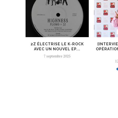
ER, UN
2Z ÉLECTRISE LE K-ROCK
[INTERVI
 AJOUTÉ
AVEC UN NOUVEL EP...
OPÉRATIO
7 septembre 2025
12