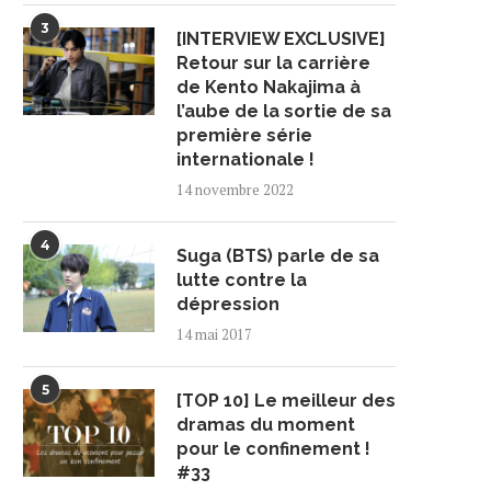
3
[INTERVIEW EXCLUSIVE]
Retour sur la carrière
de Kento Nakajima à
l’aube de la sortie de sa
première série
internationale !
14 novembre 2022
4
Suga (BTS) parle de sa
lutte contre la
dépression
14 mai 2017
5
[TOP 10] Le meilleur des
dramas du moment
pour le confinement !
#33