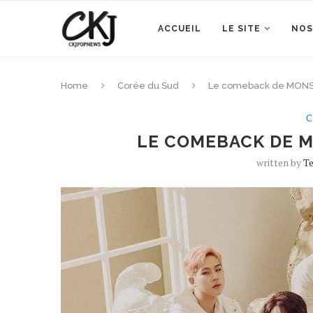
ACCUEIL
LE SITE
NOS
Home
Corée du Sud
Le comeback de MONST
C
LE COMEBACK DE M
written by
T