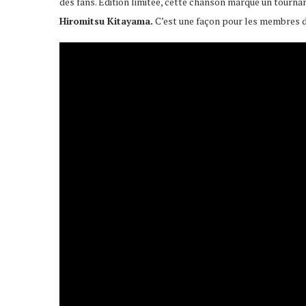
des fans. Edition limitée, cette chanson marque un tourna
Hiromitsu Kitayama.
C’est une façon pour les membres d