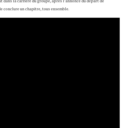
nt dans la carrière du groupe, après l’annonce du départ de
e conclure un chapitre, tous ensemble.