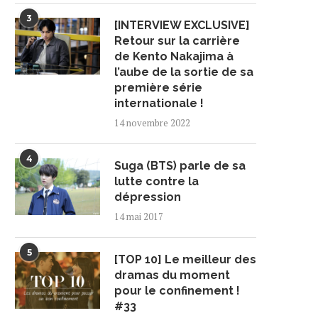
3
[INTERVIEW EXCLUSIVE]
Retour sur la carrière
de Kento Nakajima à
l’aube de la sortie de sa
première série
internationale !
14 novembre 2022
4
Suga (BTS) parle de sa
lutte contre la
dépression
14 mai 2017
5
[TOP 10] Le meilleur des
dramas du moment
pour le confinement !
#33