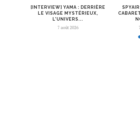
O.L A
[INTERVIEW] YAMA : DERRIÈRE
SPYAI
ÈNE DE
LE VISAGE MYSTÉRIEUX,
CABARET
L’UNIVERS...
N
7 août 2026