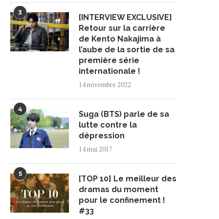
3
[INTERVIEW EXCLUSIVE]
Retour sur la carrière
de Kento Nakajima à
l’aube de la sortie de sa
première série
internationale !
14 novembre 2022
4
Suga (BTS) parle de sa
lutte contre la
dépression
14 mai 2017
5
[TOP 10] Le meilleur des
dramas du moment
pour le confinement !
#33