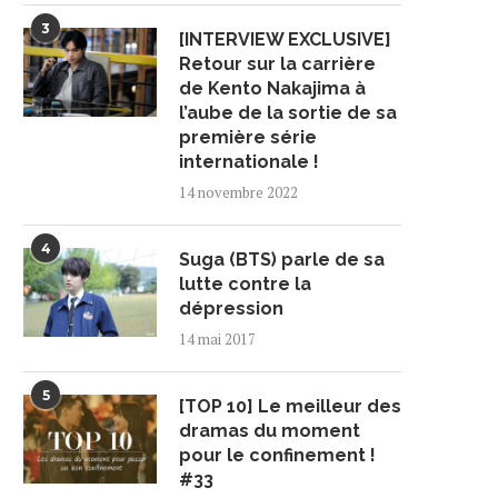
3
[INTERVIEW EXCLUSIVE]
Retour sur la carrière
de Kento Nakajima à
l’aube de la sortie de sa
première série
internationale !
14 novembre 2022
4
Suga (BTS) parle de sa
lutte contre la
dépression
14 mai 2017
5
[TOP 10] Le meilleur des
dramas du moment
pour le confinement !
#33