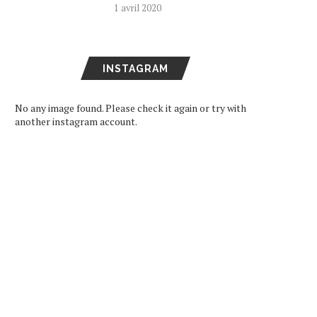
1 avril 2020
INSTAGRAM
No any image found. Please check it again or try with
another instagram account.