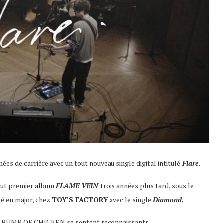
ées de carrière avec un tout nouveau single digital intitulé
Flare
.
 tout premier album
FLAME VEIN
trois années plus tard, sous le
sé en major, chez
TOY’S FACTORY
avec le single
Diamond.
 les BUMP OF CHICKEN se sentent reconnaissants.