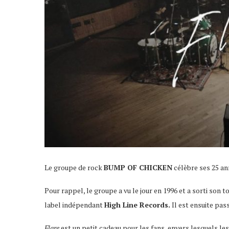
Le groupe de rock
BUMP OF CHICKEN
célèbre ses 25 ann
Pour rappel, le groupe a vu le jour en 1996 et a sorti son
label indépendant
High Line Records.
Il est ensuite pas
Flare
est un petit cadeau pour les fans, envers lesquels