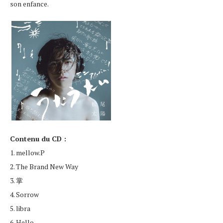
son enfance.
Contenu du CD :
1. mellow.P
2. The Brand New Way
3. 掌
4. Sorrow
5. libra
6. Hello