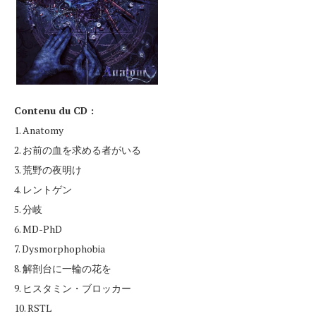
Contenu du CD :
1. Anatomy
2. お前の血を求める者がいる
3. 荒野の夜明け
4. レントゲン
5. 分岐
6. MD-PhD
7. Dysmorphophobia
8. 解剖台に一輪の花を
9. ヒスタミン・ブロッカー
10. RSTL