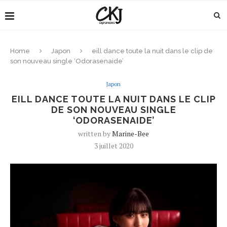
Home
Japon
eill dance toute la nuit dans le clip de
son nouveau single ‘Odorasenaide’
Japon
EILL DANCE TOUTE LA NUIT DANS LE CLIP
DE SON NOUVEAU SINGLE
‘ODORASENAIDE’
written by
Marine-Bee
3 juillet 2020