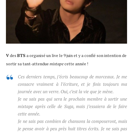
V
des
BTS
a organisé un live le 9 juin et y a confié son intention de
sortir sa tant-attendue
mixtape
cette année !
Ces derniers temps, j’écris beaucoup de morceaux. Je me
consacre vraiment à l’écriture, et je finis toujours ma
journée avec un verre. Oui, c’est la vie que je mène.
Je ne sais pas qui sera le prochain membre à sortir une
mixtape après celle de Suga, mais j’essaiera de le faire
cette année.
Je ne sais pas combien de chansons la composeront, mais
je pense avoir à peu près huit titres écrits. Je ne sais pas