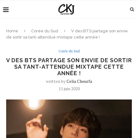
Home
Corée du Sud
V des BTS partage son envie
de sortir sa tant-attendue mixtape cette année !
Corée du Sud
V DES BTS PARTAGE SON ENVIE DE SORTIR
SA TANT-ATTENDUE MIXTAPE CETTE
ANNÉE !
written by
Celia Cheurfa
11 juin 2020