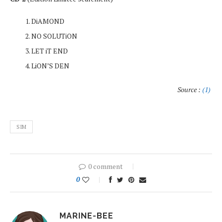
DiAMOND
NO SOLUTiON
LET iT END
LiON’S DEN
Source :
(1)
SIM
0 comment
0
MARINE-BEE