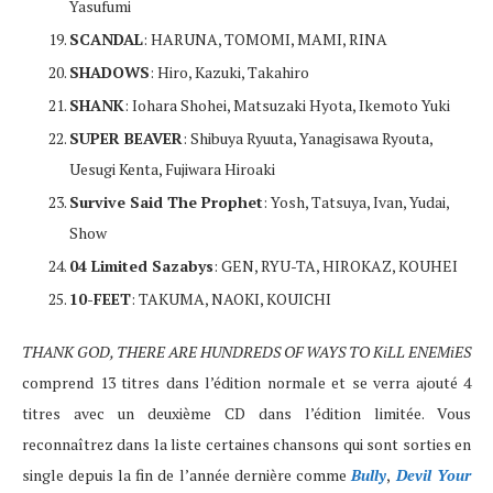
Yasufumi
SCANDAL
: HARUNA, TOMOMI, MAMI, RINA
SHADOWS
: Hiro, Kazuki, Takahiro
SHANK
: Iohara Shohei, Matsuzaki Hyota, Ikemoto Yuki
SUPER BEAVER
: Shibuya Ryuuta, Yanagisawa Ryouta,
Uesugi Kenta, Fujiwara Hiroaki
Survive Said The Prophet
: Yosh, Tatsuya, Ivan, Yudai,
Show
04 Limited Sazabys
: GEN, RYU-TA, HIROKAZ, KOUHEI
10-FEET
: TAKUMA, NAOKI, KOUICHI
THANK GOD, THERE ARE HUNDREDS OF WAYS TO KiLL ENEMiES
comprend 13 titres dans l’édition normale et se verra ajouté 4
titres avec un deuxième CD dans l’édition limitée. Vous
reconnaîtrez dans la liste certaines chansons qui sont sorties en
single depuis la fin de l’année dernière comme
Bully
,
Devil Your