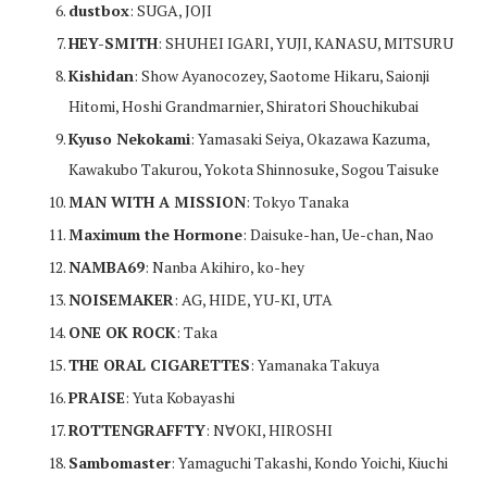
dustbox
: SUGA, JOJI
HEY-SMITH
: SHUHEI IGARI, YUJI, KANASU, MITSURU
Kishidan
: Show Ayanocozey, Saotome Hikaru, Saionji
Hitomi, Hoshi Grandmarnier, Shiratori Shouchikubai
Kyuso Nekokami
: Yamasaki Seiya, Okazawa Kazuma,
Kawakubo Takurou, Yokota Shinnosuke, Sogou Taisuke
MAN WITH A MISSION
: Tokyo Tanaka
Maximum the Hormone
: Daisuke-han, Ue-chan, Nao
NAMBA69
: Nanba Akihiro, ko-hey
NOISEMAKER
: AG, HIDE, YU-KI, UTA
ONE OK ROCK
: Taka
THE ORAL CIGARETTES
: Yamanaka Takuya
PRAISE
: Yuta Kobayashi
ROTTENGRAFFTY
: N∀OKI, HIROSHI
Sambomaster
: Yamaguchi Takashi, Kondo Yoichi, Kiuchi