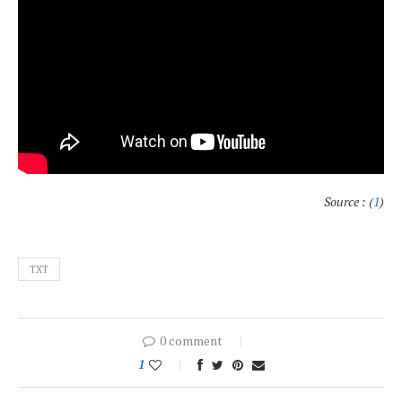
Source : (
1
)
TXT
0 comment
1