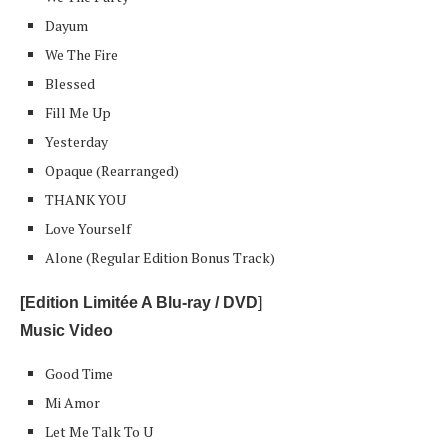
Dayum
We The Fire
Blessed
Fill Me Up
Yesterday
Opaque (Rearranged)
THANK YOU
Love Yourself
Alone (Regular Edition Bonus Track)
[Edition Limitée A Blu-ray / DVD
]
Music Video
Good Time
Mi Amor
Let Me Talk To U