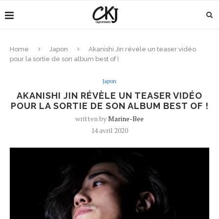
Home
Japon
Akanishi Jin révèle un teaser vidéo
pour la sortie de son album best of !
Japon
AKANISHI JIN RÉVÈLE UN TEASER VIDÉO
POUR LA SORTIE DE SON ALBUM BEST OF !
written by
Marine-Bee
14 avril 2020