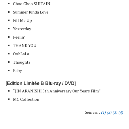
Choo Choo SHITAIN
Summer Kinda Love
Fill Me Up
Yesterday
Feelin’
THANK YOU
OohLaLa
Thoughts
Baby
[
Edition Limitée B Blu-ray / DVD
]
“JIN AKANISHI 5th Anniversary Our Years Film”
MC Collection
Sources :
(1)
(2)
(3)
(4)