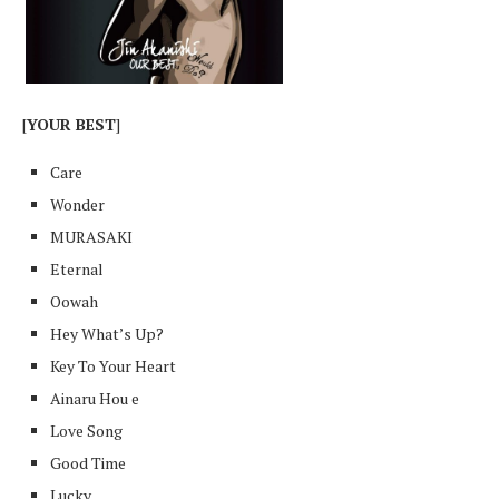
[
YOUR BEST
]
Care
Wonder
MURASAKI
Eternal
Oowah
Hey What’s Up?
Key To Your Heart
Ainaru Hou e
Love Song
Good Time
Lucky