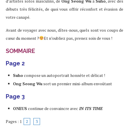
d’artistes solos masculins, de
Ong Seong Wu
à
Suho
, avec des
débuts très félicités, de quoi vous offrir réconfort et évasion de
votre canapé.
Avant de voyager avec nous, dîtes-nous, quels sont vos coups de
cœur du moment ?
Et n’oubliez pas, prenez soin de vous !
SOMMAIRE
Page 2
Suho
compose un autoportrait honnête et délicat !
Ong Seong Wu
sort un premier mini-album envoûtant
Page 3
ONEUS
continue de convaincre avec
IN ITS TIME
Pages :
1
2
3