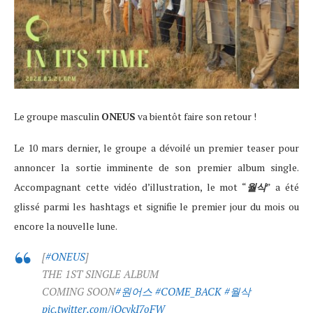
Le groupe masculin
ONEUS
va bientôt faire son retour !
Le 10 mars dernier, le groupe a dévoilé un premier teaser pour
annoncer la sortie imminente de son premier album single.
Accompagnant cette vidéo d’illustration, le mot “
월삭
” a été
glissé parmi les hashtags et signifie le premier jour du mois ou
encore la nouvelle lune.
[
#ONEUS
]
THE 1ST SINGLE ALBUM
COMING SOON
#원어스
#COME_BACK
#월삭
pic.twitter.com/jQcykI7oFW