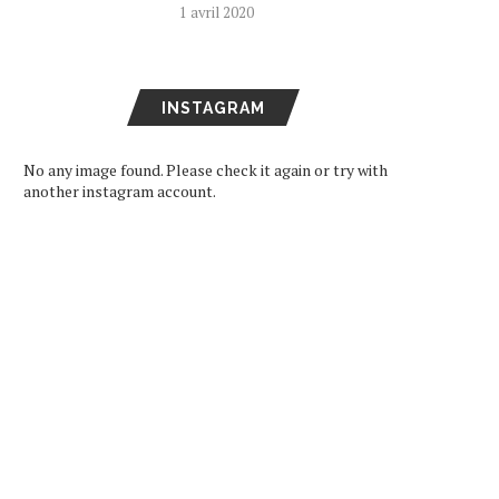
1 avril 2020
INSTAGRAM
No any image found. Please check it again or try with
another instagram account.
ARD DE RETOUR EN FRANCE
SEVENTEEN DEVIENNE
LE 11 DÉCEMBRE
AMBASSADEURS DE BON
VOLONTÉ POUR LA...
16 octobre 2024
11 juin 2024