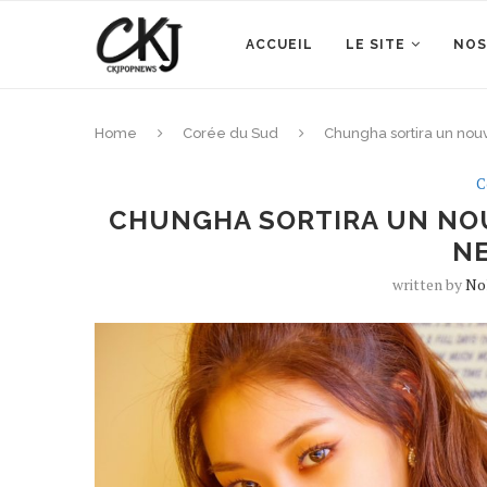
ACCUEIL
LE SITE
NOS
Home
Corée du Sud
Chungha sortira un nou
C
CHUNGHA SORTIRA UN NOU
N
written by
No