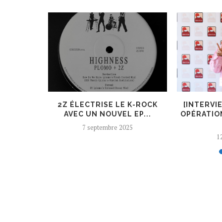
ER, UN
2Z ÉLECTRISE LE K-ROCK
[INTERVI
 AJOUTÉ
AVEC UN NOUVEL EP...
OPÉRATIO
7 septembre 2025
12