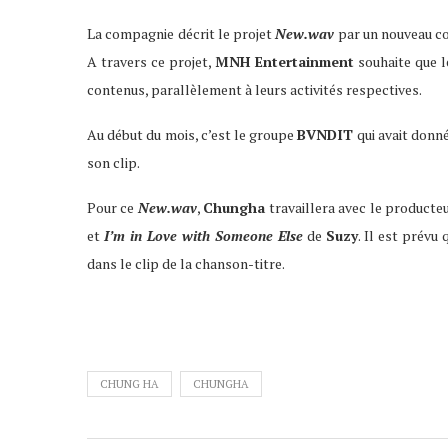
La compagnie décrit le projet
New.wav
par un nouveau co
A travers ce projet,
MNH Entertainment
souhaite que l
contenus, parallèlement à leurs activités respectives.
Au début du mois, c’est le groupe
BVNDIT
qui avait donné
son clip.
Pour ce
New.wav
,
Chungha
travaillera avec le producte
et
I’m in Love with Someone Else
de
Suzy
. Il est prévu
dans le clip de la chanson-titre.
CHUNG HA
CHUNGHA