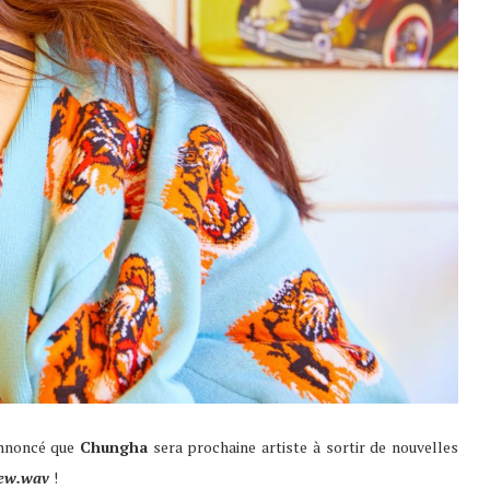
nnoncé que
Chungha
sera prochaine artiste à sortir de nouvelles
ew.wav
!