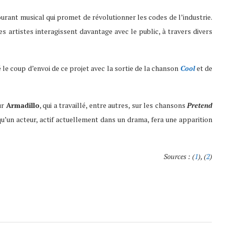
urant musical qui promet de révolutionner les codes de l’industrie.
es artistes interagissent davantage avec le public, à travers divers
 le coup d’envoi de ce projet avec la sortie de la chanson
Cool
et de
ur
Armadillo
, qui a travaillé, entre autres, sur les chansons
Pretend
 qu’un acteur, actif actuellement dans un drama, fera une apparition
Sources : (
1
), (
2
)