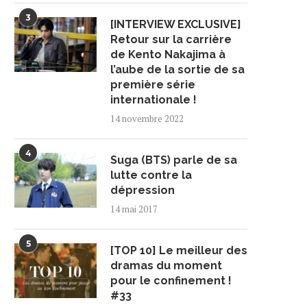
3
[INTERVIEW EXCLUSIVE]
Retour sur la carrière
de Kento Nakajima à
l’aube de la sortie de sa
première série
internationale !
14 novembre 2022
4
Suga (BTS) parle de sa
lutte contre la
dépression
14 mai 2017
5
[TOP 10] Le meilleur des
dramas du moment
pour le confinement !
#33