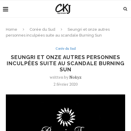
Home
Corée du Sud
Seungri et onze autres
personnes inculpées suite au scandale Burning Sun
Corée du Sud
SEUNGRI ET ONZE AUTRES PERSONNES
INCULPÉES SUITE AU SCANDALE BURNING
SUN
written by
Nokyz
2 février 2020