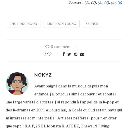
Sources : (
1
), (
2
), (
3
), (
4
), (
5
), (
6
)
CHOI JONG HOON
JUNG JOON YOUNG
SEUNGRI
0 comment
1
NOKYZ
Ayant baigné dans la musique depuis mon
enfance, j'ai toujours aimé découvrir et écouter
une large variété d'artistes. J'ai répondu à l'appel de la K-pop et
des K-dramas en 2009. Aujourd'hui, la Corée du Sud est un pays qui
m'intéresse et m’interpelle ! Artistes préférés (pour n'en citer
que sept): B.A.P, 2NE1, Monsta X, ATEEZ, Onewe, N.Flying,