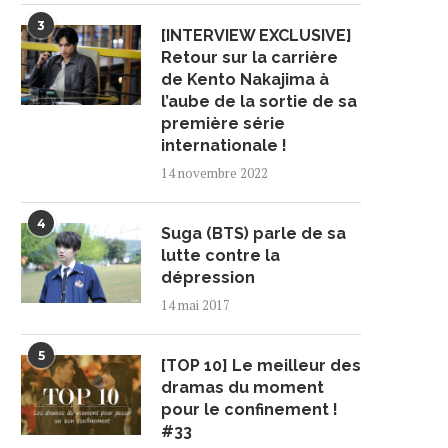
3
[INTERVIEW EXCLUSIVE]
Retour sur la carrière
de Kento Nakajima à
l’aube de la sortie de sa
première série
internationale !
14 novembre 2022
4
Suga (BTS) parle de sa
lutte contre la
dépression
14 mai 2017
NTERVIEW] ≠ME (NOT EQUAL
[INTERVIEW] UMIKUN 
ME), ONZE PERSONNALITÉS
JAPAN EXPO : UNE HISTOIR
AU...
27 juillet 2026
5
[TOP 10] Le meilleur des
29 juillet 2026
dramas du moment
pour le confinement !
#33