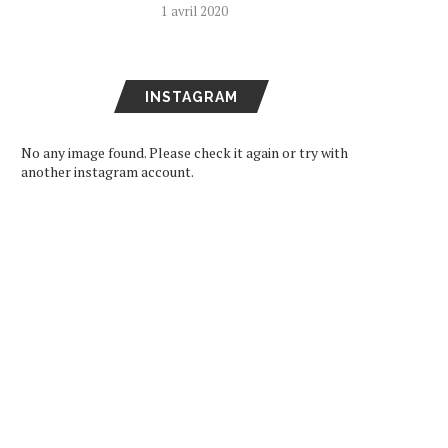
1 avril 2020
INSTAGRAM
No any image found. Please check it again or try with
another instagram account.