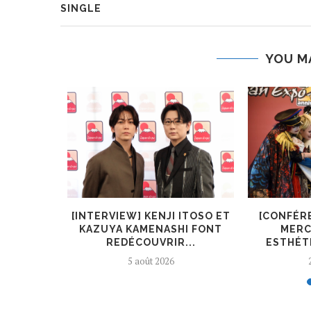
SINGLE
YOU M
KIRYŪIN
[INTERVIEW] KENJI ITOSO ET
[CONFÉR
L’ART ET
KAZUYA KAMENASHI FONT
MERC
REDÉCOUVRIR...
ESTHÉTI
5 août 2026