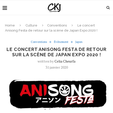
Home
Culture
Conventions
Le concert
Anisong Festa de retour sur la scène de Japan Expo 2020 !
Conventions
Événement
Japon
LE CONCERT ANISONG FESTA DE RETOUR
SUR LA SCÈNE DE JAPAN EXPO 2020 !
written by
Celia Cheurfa
31 janvier 2020