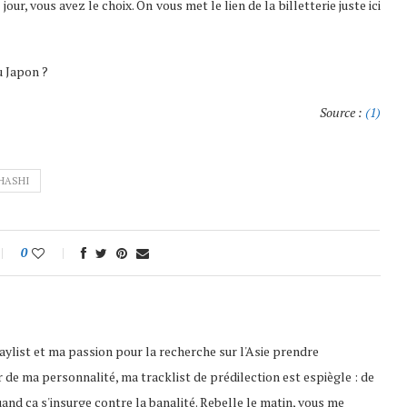
ur, vous avez le choix. On vous met le lien de la billetterie juste ici
u Japon ?
Source :
(1)
HASHI
0
playlist et ma passion pour la recherche sur l'Asie prendre
 de ma personnalité, ma tracklist de prédilection est espiègle : de
uand ça s'insurge contre la banalité. Rebelle le matin, vous me