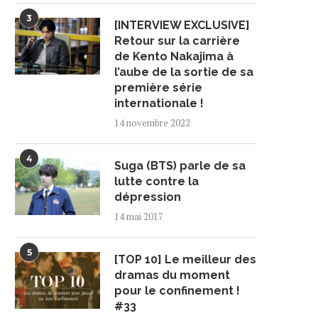
3
[INTERVIEW EXCLUSIVE]
Retour sur la carrière
de Kento Nakajima à
l’aube de la sortie de sa
première série
internationale !
14 novembre 2022
4
Suga (BTS) parle de sa
lutte contre la
dépression
14 mai 2017
5
[TOP 10] Le meilleur des
dramas du moment
pour le confinement !
#33