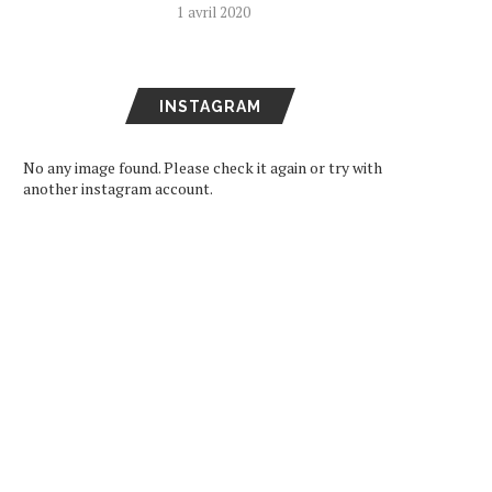
1 avril 2020
INSTAGRAM
No any image found. Please check it again or try with
another instagram account.