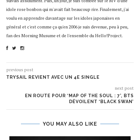
suivais assidûment. Puis, un jour, je suis tombée sur le MV d'une
idole rose bonbon qui m'avait fait beaucoup rire. Finalement, j'ai
voulu en apprendre davantage sur les idoles japonaises en
général et c'est comme ça qu'en 2006 je suis devenue, peu à peu,
fan des Morning Musume et de l'ensemble du Hello!Project.
previous post
TRYSAIL REVIENT AVEC UN 4E SINGLE
next post
EN ROUTE POUR ‘MAP OF THE SOUL : 7’, BTS
DÉVOILENT ‘BLACK SWAN’
YOU MAY ALSO LIKE