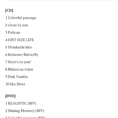
[CD]
1 Colorful passage
2 close to you
3 Pelican
4 JUST SIZE LIFE
5 Utsukushi hito
6 Returner Butterfly
7 Here’s to you!
8 Midori no tokei
9 Pink Vanilla
10 Sky Diver
[DVD]
1 REALISTIC (MV)
2 Shining Memory (MV)
3 Colorful passage (MV)