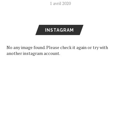
1 avril 2020
INSTAGRAM
No any image found. Please check it again or try with
another instagram account.
[CONFÉRENCE DE PRESSE]
[INTERVIEW] UPIKO
MERCURO : ENTRE
TRANSPOSE SES ÉMOTI
ESTHÉTIQUES VISUAL...
EN MUSIQUE ENVOÛTAN
2 août 2026
31 juillet 2026