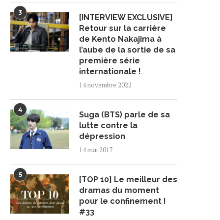
3
[INTERVIEW EXCLUSIVE]
Retour sur la carrière
de Kento Nakajima à
l’aube de la sortie de sa
première série
internationale !
14 novembre 2022
4
Suga (BTS) parle de sa
lutte contre la
dépression
14 mai 2017
5
[TOP 10] Le meilleur des
dramas du moment
pour le confinement !
#33