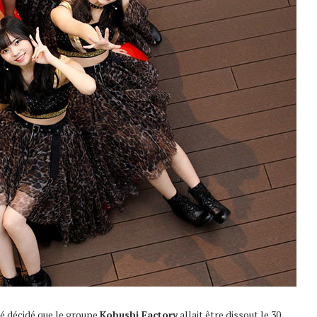
té décidé que le groupe
Kobushi Factory
allait être dissout le 30