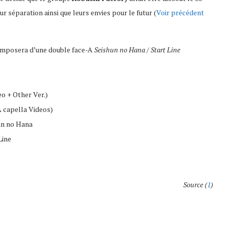
ur séparation ainsi que leurs envies pour le futur (
Voir précédent
 composera d’une double face-A
Seishun no Hana / Start Line
o + Other Ver.)
A capella Videos)
un no Hana
Line
Source (
1
)