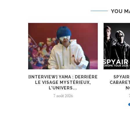
YOU M
O.L A
[INTERVIEW] YAMA : DERRIÈRE
SPYAI
ÈNE DE
LE VISAGE MYSTÉRIEUX,
CABARET
L’UNIVERS...
N
7 août 2026