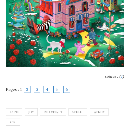
source : (
1
)
Pages :
1
2
3
4
5
6
IRENE
JOY
RED VELVET
SEULGI
WENDY
YERI