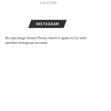
1 avril 2020
INSTAGRAM
No any image found. Please check it again or try with
another instagram account.