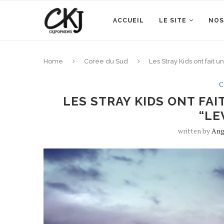
ACCUEIL
LE SITE
NOS
Home
Corée du Sud
Les Stray Kids ont fait 
C
LES STRAY KIDS ONT FA
“LE
written by
Ang