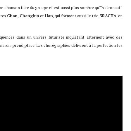
une chanson titre du groupe et est aussi plus sombre qu'”Astronaut”
bres
Chan
,
Changbin
et
Han
, qui forment aussi le trio
3RACHA
, en
quences dans un univers futuriste inquiétant alternent avec des
iroir prend place. Les chorégraphies délivrent à la perfection les