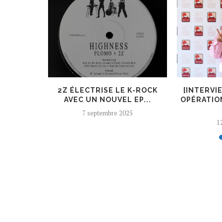
ER, UN
2Z ÉLECTRISE LE K-ROCK
[INTERVI
 AJOUTÉ
AVEC UN NOUVEL EP...
OPÉRATIO
7 septembre 2025
12