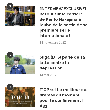
3
[INTERVIEW EXCLUSIVE]
Retour sur la carrière
de Kento Nakajima à
l’aube de la sortie de sa
première série
internationale !
14 novembre 2022
4
Suga (BTS) parle de sa
lutte contre la
dépression
14 mai 2017
5
[TOP 10] Le meilleur des
dramas du moment
pour le confinement !
#33