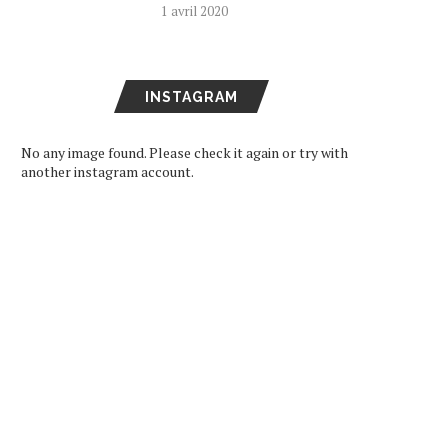
1 avril 2020
INSTAGRAM
No any image found. Please check it again or try with
another instagram account.