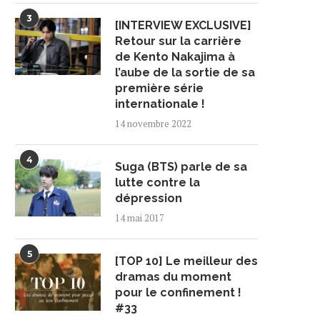
3
[INTERVIEW EXCLUSIVE]
Retour sur la carrière
de Kento Nakajima à
l’aube de la sortie de sa
première série
internationale !
14 novembre 2022
4
Suga (BTS) parle de sa
lutte contre la
dépression
14 mai 2017
5
[TOP 10] Le meilleur des
dramas du moment
pour le confinement !
#33