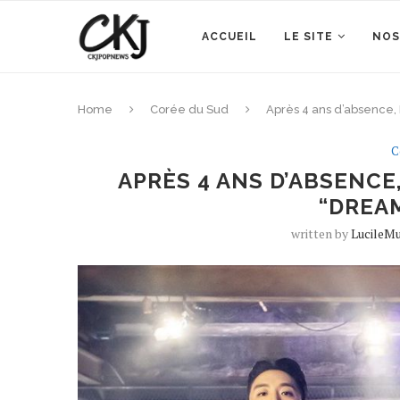
ACCUEIL
LE SITE
NOS
Home
Corée du Sud
Après 4 ans d’absence,
C
APRÈS 4 ANS D’ABSENCE
“DREA
written by
LucileM