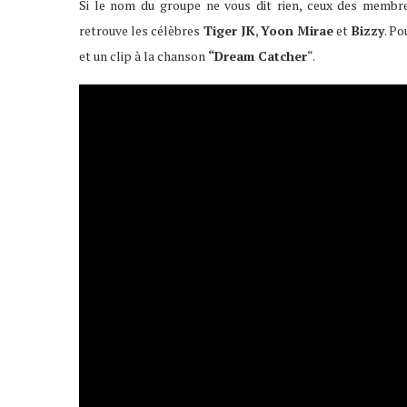
Si le nom du groupe ne vous dit rien, ceux des membr
retrouve les célèbres
Tiger JK
,
Yoon Mirae
et
Bizzy
. Po
et un clip à la chanson
“Dream Catcher
“.