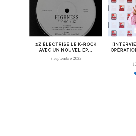
ER, UN
2Z ÉLECTRISE LE K-ROCK
[INTERVI
 AJOUTÉ
AVEC UN NOUVEL EP...
OPÉRATIO
7 septembre 2025
12