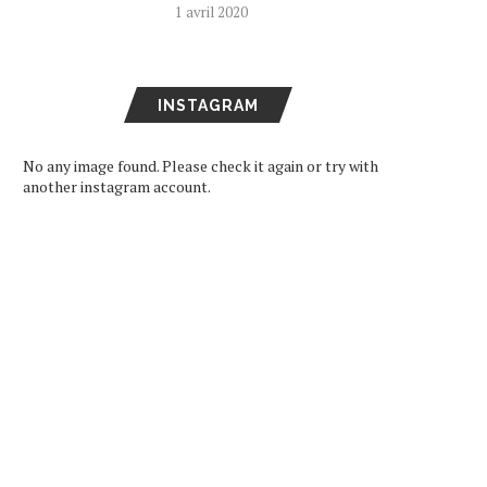
1 avril 2020
INSTAGRAM
No any image found. Please check it again or try with
another instagram account.