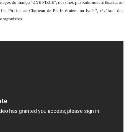
onnages du manga “ONE PIECE”, dessinés par Kubonouchi Eisaku, on
 les Pirates au Chapeau de Paille étaient au lycée”, révélant des
rotagonistes.