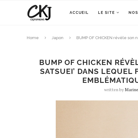
ACCUEIL
LE SITE
NOS
Home
Japon
BUMP OF CHICKEN révèle son no
BUMP OF CHICKEN RÉVÈL
SATSUEI’ DANS LEQUEL
EMBLÉMATIQUE
written by
Marin