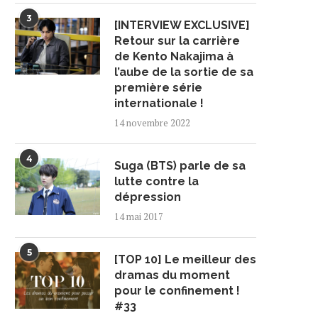
3
[INTERVIEW EXCLUSIVE]
Retour sur la carrière
de Kento Nakajima à
l’aube de la sortie de sa
première série
internationale !
14 novembre 2022
4
Suga (BTS) parle de sa
lutte contre la
dépression
14 mai 2017
5
[TOP 10] Le meilleur des
dramas du moment
pour le confinement !
#33