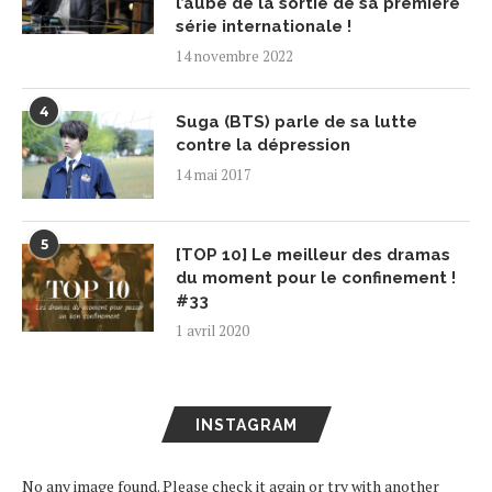
l’aube de la sortie de sa première
série internationale !
14 novembre 2022
4
Suga (BTS) parle de sa lutte
contre la dépression
14 mai 2017
5
[TOP 10] Le meilleur des dramas
du moment pour le confinement !
#33
1 avril 2020
INSTAGRAM
No any image found. Please check it again or try with another