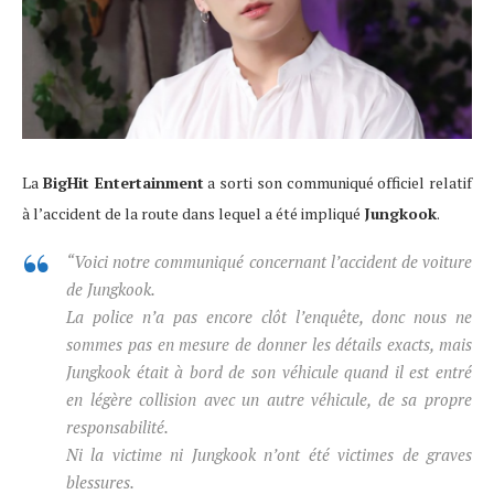
La
BigHit Entertainment
a sorti son communiqué officiel relatif
à l’accident de la route dans lequel a été impliqué
Jungkook
.
“
Voici notre communiqué concernant l’accident de voiture
de Jungkook.
La police n’a pas encore clôt l’enquête, donc nous ne
sommes pas en mesure de donner les détails exacts, mais
Jungkook était à bord de son véhicule quand il est entré
en légère collision avec un autre véhicule, de sa propre
responsabilité.
Ni la victime ni Jungkook n’ont été victimes de graves
blessures.