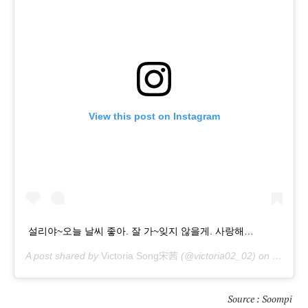
View this post on Instagram
설리야~오늘 날씨 좋아. 잘 가~잊지 않을게. 사랑해…
A post shared by
Victoria Song宋茜
(@victoria02_02) on
Oct 16,
Source : Soompi