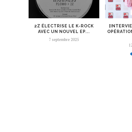
ER, UN
2Z ÉLECTRISE LE K-ROCK
[INTERVI
 AJOUTÉ
AVEC UN NOUVEL EP...
OPÉRATIO
7 septembre 2025
12