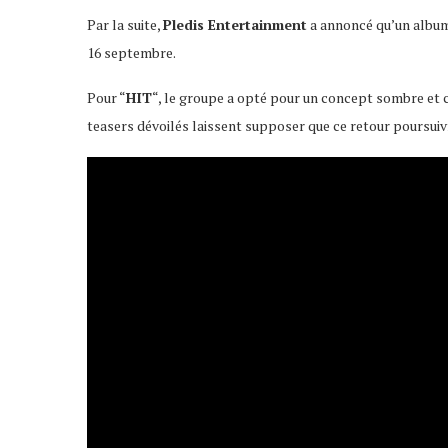
Par la suite,
Pledis Entertainment
a annoncé qu’un album
16 septembre.
Pour “
HIT
“, le groupe a opté pour un concept sombre et 
teasers dévoilés laissent supposer que ce retour poursuivr