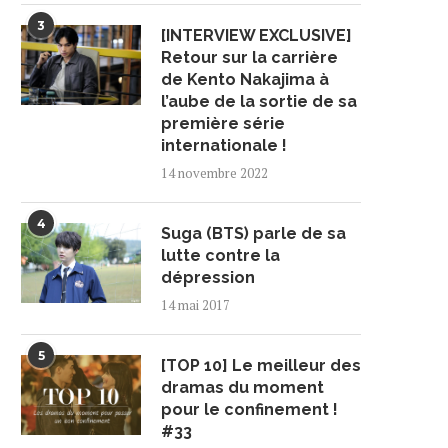
3
[INTERVIEW EXCLUSIVE]
Retour sur la carrière
de Kento Nakajima à
l’aube de la sortie de sa
première série
internationale !
14 novembre 2022
4
Suga (BTS) parle de sa
lutte contre la
dépression
14 mai 2017
5
[TOP 10] Le meilleur des
dramas du moment
pour le confinement !
#33