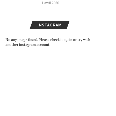
1 avril 2020
INSTAGRAM
No any image found. Please check it again or try with
another instagram account.