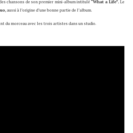
e des chansons de son premier mini-album intitulé
“What a Life”.
Le
Duo
, aussi à l’origine d’une bonne partie de l’album.
t du morceau avec les trois artistes dans un studio.