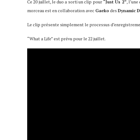
Ce 20 juillet, le duo a sorti un clip pour
“Just Us 2”
, l’un
morceau est en collaboration avec
Gaeko
des
Dynamic 
Le clip présente simplement le processus d’enregistremen
“What a Life” est prévu pour le 22 juillet.