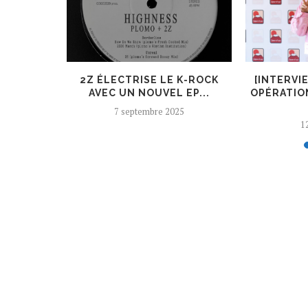
ER, UN
2Z ÉLECTRISE LE K-ROCK
[INTERVI
 AJOUTÉ
AVEC UN NOUVEL EP...
OPÉRATIO
7 septembre 2025
12