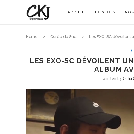
ACCUEIL
LE SITE
NOS
Home
Corée du Sud
Les EXO-SC dévoilent u
C
LES EXO-SC DÉVOILENT U
ALBUM AVE
written by
Celia