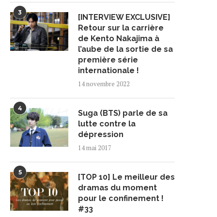
3
[INTERVIEW EXCLUSIVE]
Retour sur la carrière
de Kento Nakajima à
l’aube de la sortie de sa
première série
internationale !
14 novembre 2022
4
Suga (BTS) parle de sa
lutte contre la
dépression
14 mai 2017
5
[TOP 10] Le meilleur des
dramas du moment
pour le confinement !
#33