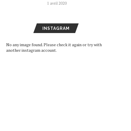
1 avril 2020
INSTAGRAM
No any image found. Please check it again or try with
another instagram account.