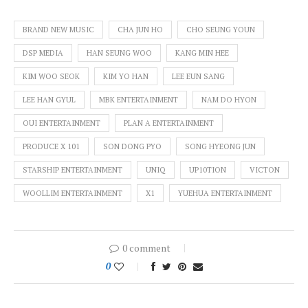
BRAND NEW MUSIC
CHA JUN HO
CHO SEUNG YOUN
DSP MEDIA
HAN SEUNG WOO
KANG MIN HEE
KIM WOO SEOK
KIM YO HAN
LEE EUN SANG
LEE HAN GYUL
MBK ENTERTAINMENT
NAM DO HYON
OUI ENTERTAINMENT
PLAN A ENTERTAINMENT
PRODUCE X 101
SON DONG PYO
SONG HYEONG JUN
STARSHIP ENTERTAINMENT
UNIQ
UP10TION
VICTON
WOOLLIM ENTERTAINMENT
X1
YUEHUA ENTERTAINMENT
0 comment
0